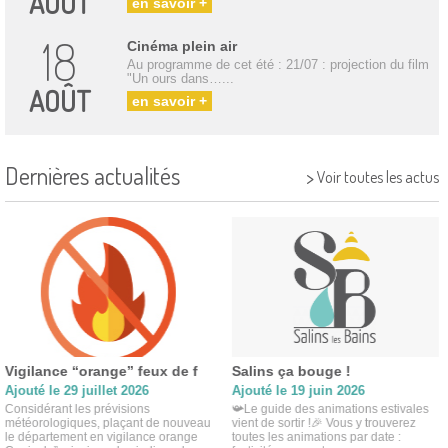
AOÛT
en savoir +
18
Cinéma plein air
Au programme de cet été : 21/07 : projection du film
"Un ours dans…...
AOÛT
en savoir +
Dernières actualités
>
Voir toutes les actus
Vigilance “orange” feux de f
Salins ça bouge !
Ajouté le 29 juillet 2026
Ajouté le 19 juin 2026
Considérant les prévisions
📯Le guide des animations estivales
météorologiques, plaçant de nouveau
vient de sortir !🎉 Vous y trouverez
le département en vigilance orange
toutes les animations par date :