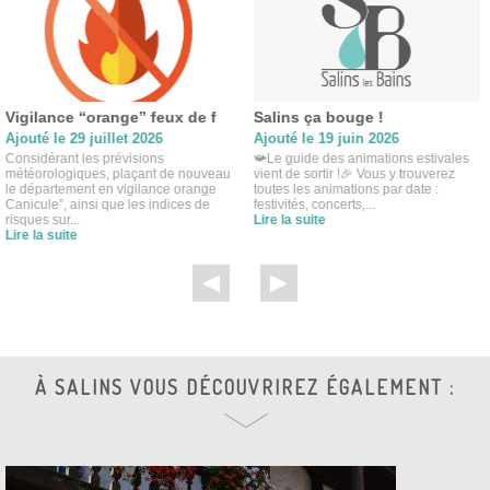
Vigilance “orange” feux de f
Salins ça bouge !
Ajouté le 29 juillet 2026
Ajouté le 19 juin 2026
Considérant les prévisions
📯Le guide des animations estivales
météorologiques, plaçant de nouveau
vient de sortir !🎉 Vous y trouverez
le département en vigilance orange
toutes les animations par date :
Canicule”, ainsi que les indices de
festivités, concerts,...
risques sur...
Lire la suite
Lire la suite
À SALINS VOUS DÉCOUVRIREZ ÉGALEMENT :