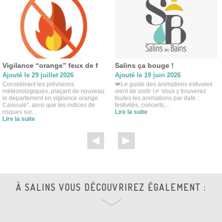
Vigilance “orange” feux de f
Salins ça bouge !
Ajouté le 29 juillet 2026
Ajouté le 19 juin 2026
Considérant les prévisions
📯Le guide des animations estivales
météorologiques, plaçant de nouveau
vient de sortir !🎉 Vous y trouverez
le département en vigilance orange
toutes les animations par date :
Canicule”, ainsi que les indices de
festivités, concerts,...
risques sur...
Lire la suite
Lire la suite
À SALINS VOUS DÉCOUVRIREZ ÉGALEMENT :