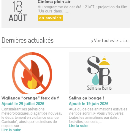
18
Cinéma plein air
Au programme de cet été : 21/07 : projection du film
"Un ours dans…...
AOÛT
en savoir +
Dernières actualités
>
Voir toutes les actus
Vigilance “orange” feux de f
Salins ça bouge !
Ajouté le 29 juillet 2026
Ajouté le 19 juin 2026
Considérant les prévisions
📯Le guide des animations estivales
météorologiques, plaçant de nouveau
vient de sortir !🎉 Vous y trouverez
le département en vigilance orange
toutes les animations par date :
Canicule”, ainsi que les indices de
festivités, concerts,...
risques sur...
Lire la suite
Lire la suite