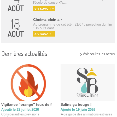
l'école de danse PA…...
AOÛT
en savoir +
18
Cinéma plein air
Au programme de cet été : 21/07 : projection du film
"Un ours dans…...
AOÛT
en savoir +
Dernières actualités
>
Voir toutes les actus
Vigilance “orange” feux de f
Salins ça bouge !
Ajouté le 29 juillet 2026
Ajouté le 19 juin 2026
Considérant les prévisions
📯Le guide des animations estivales