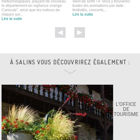
météorologiques, plaçant de nouveau
vient de sortir !🎉 Vous y trouverez
le département en vigilance orange
toutes les animations par date :
Canicule”, ainsi que les indices de
festivités, concerts,...
risques sur...
Lire la suite
Lire la suite
À SALINS VOUS DÉCOUVRIREZ ÉGALEMENT :
L'OFFICE
DE
TOURISME