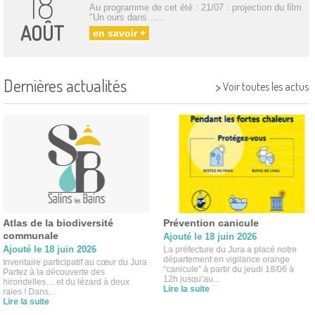
18
Au programme de cet été : 21/07 : projection du film
"Un ours dans…...
AOÛT
en savoir +
Dernières actualités
>
Voir toutes les actus
“Allo Mairie!”
Inscriptions scolaires 2026-
2027
Ajouté le 21 mai 2026
Ajouté le 13 février 2026
📞 Nouveau service dans notre
commune : “Allo Mairie” ! La
Les inscriptions scolaires pour la
municipalité est heureuse de vous
prochaine rentrée sont ouvertes Cela
annoncer la remise en...
concerne : les enfants nés en 2023 et
Lire la suite
qui feront...
Lire la suite