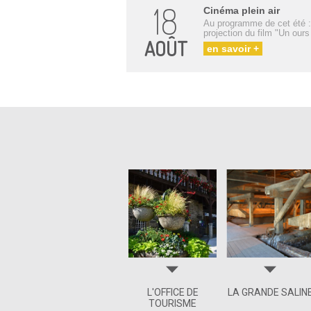
18
Cinéma plein air
Au programme de cet été :
projection du film "Un our
AOÛT
en savoir +
L'OFFICE DE
LA GRANDE SALIN
TOURISME