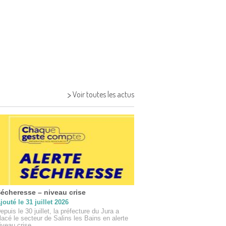
>
Voir toutes les actus
écheresse – niveau crise
Vigilance “orange” feux
jouté le 31 juillet 2026
Ajouté le 29 juillet 2026
epuis le 30 juillet, la préfecture du Jura a
Considérant les prévisions 
lacé le secteur de Salins les Bains en alerte
plaçant de nouveau le dépa
iveau crise...
vigilance orange Canicule”, 