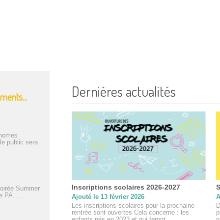
Dernières actualités
ments...
onomes
le public sera
Inscriptions scolaires 2026-2027
S
soirée Summer
se PA…...
Ajouté le 13 février 2026
A
Les inscriptions scolaires pour la prochaine
D
rentrée sont ouvertes Cela concerne : les
p
enfants nés en 2023 et qui feront...
n