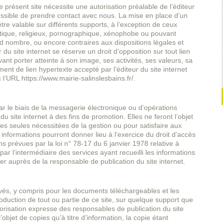
e présent site nécessite une autorisation préalable de l’éditeur
possible de prendre contact avec nous. La mise en place d’un
tre valable sur différents supports, à l’exception de ceux
litique, religieux, pornographique, xénophobe ou pouvant
and nombre, ou encore contraires aux dispositions légales et
 du site internet se réserve un droit d’opposition sur tout lien
ant porter atteinte à son image, ses activités, ses valeurs, sa
ment de lien hypertexte accepté par l’éditeur du site internet
 l’URL https://www.mairie-salinslesbains.fr/.
ar le biais de la messagerie électronique ou d’opérations
du site internet à des fins de promotion. Elles ne feront l’objet
s seules nécessitées de la gestion ou pour satisfaire aux
 informations pourront donner lieu à l’exercice du droit d’accès
ons prévues par la loi n° 78-17 du 6 janvier 1978 relative à
, par l’intermédiaire des services ayant recueilli les informations
r auprès de la responsable de publication du site internet.
rvés, y compris pour les documents téléchargeables et les
duction de tout ou partie de ce site, sur quelque support que
utorisation expresse des responsables de publication du site
objet de copies qu’à titre d’information, la copie étant