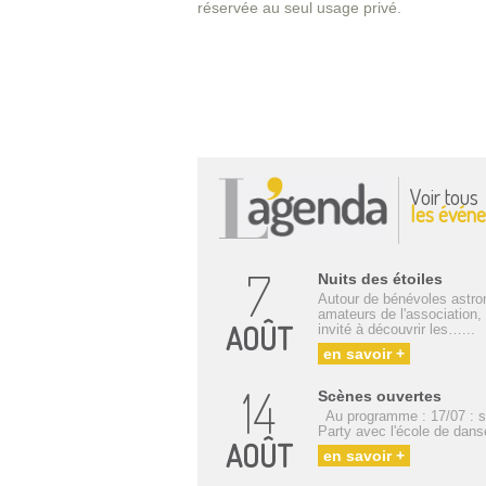
réservée au seul usage privé.
Voir tous
les événe
7
Nuits des étoiles
Autour de bénévoles astr
amateurs de l'association, 
AOÛT
invité à découvrir les…...
en savoir +
14
Scènes ouvertes
Au programme : 17/07 : 
Party avec l'école de dan
AOÛT
en savoir +