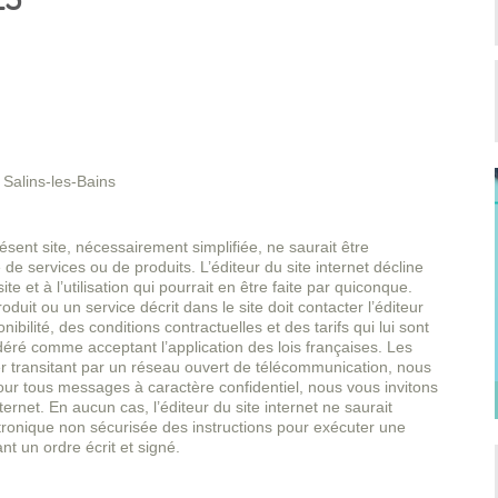
 Salins-les-Bains
sent site, nécessairement simplifiée, ne saurait être
e services ou de produits. L’éditeur du site internet décline
e et à l’utilisation qui pourrait en être faite par quiconque.
uit ou un service décrit dans le site doit contacter l’éditeur
nibilité, des conditions contractuelles et des tarifs qui lui sont
idéré comme acceptant l’application des lois françaises. Les
transitant par un réseau ouvert de télécommunication, nous
Pour tous messages à caractère confidentiel, nous vous invitons
ternet. En aucun cas, l’éditeur du site internet ne saurait
tronique non sécurisée des instructions pour exécuter une
nt un ordre écrit et signé.