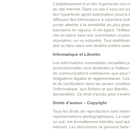
L’établissement d’un lien hypertexte vers l
du site internet. Dans ce cas il vous est 
lien hypertexte après autorisation pourra ê
diffusant des informations à caractère po
porter atteinte à la sensibilité du plus gr
bancaires en vigueur. A cet égard, l’éditeur
mis en place sans son autorisation et pouv
réputation, ou sa notoriété. Tout établisse
doit se faire dans une fenêtre entière avec
Informatique et Libertés
Les informations nominatives recueillies p
promotionnelles sont destinées à l’éditeur 
de communications extérieures que pour le
obligations légales et réglementaires. Ces
et de rectification dans les seules conditi
l’informatique, aux fichiers et aux libertés
demandées. Ce droit d’accès peut s’exerce
Droits d’auteur – Copyright
Tous les droits de reproduction sont rése
représentations photographiques. La repro
ce soit, est formellement interdite sauf a
internet. Les documents ne peuvent faire l’