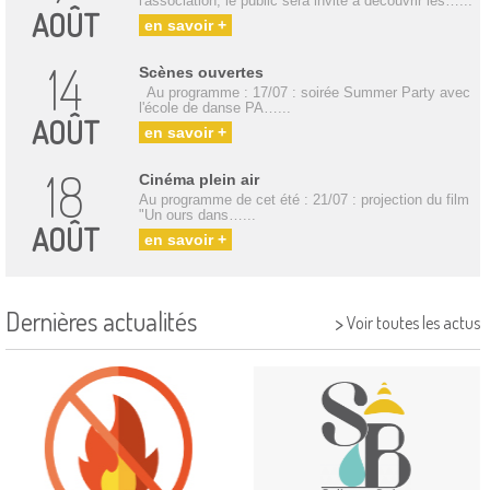
l'association, le public sera invité à découvrir les…...
AOÛT
en savoir +
14
Scènes ouvertes
Au programme : 17/07 : soirée Summer Party avec
l'école de danse PA…...
AOÛT
en savoir +
18
Cinéma plein air
Au programme de cet été : 21/07 : projection du film
"Un ours dans…...
AOÛT
en savoir +
Dernières actualités
>
Voir toutes les actus