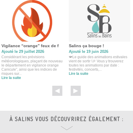
Vigilance “orange” feux de f
Salins ça bouge !
Ajouté le 29 juillet 2026
Ajouté le 19 juin 2026
Considérant les prévisions
📯Le guide des animations estivales
météorologiques, plaçant de nouveau
vient de sortir !🎉 Vous y trouverez
le département en vigilance orange
toutes les animations par date :
Canicule”, ainsi que les indices de
festivités, concerts,...
risques sur...
Lire la suite
Lire la suite
À SALINS VOUS DÉCOUVRIREZ ÉGALEMENT :