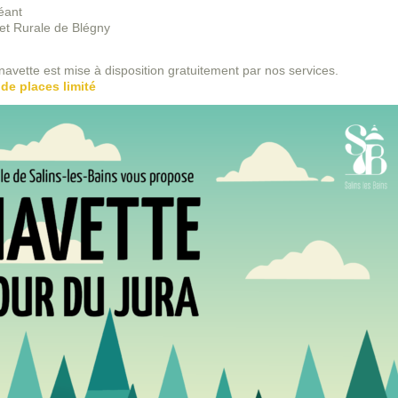
éant
 et Rurale de Blégny
avette est mise à disposition gratuitement par nos services.
de places limité