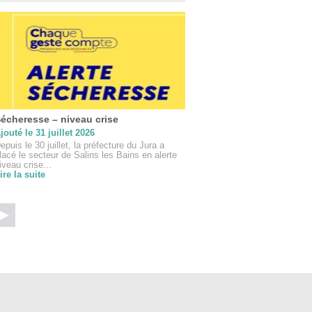
écheresse – niveau crise
Vigilance “orange” feux
jouté le 31 juillet 2026
Ajouté le 29 juillet 2026
epuis le 30 juillet, la préfecture du Jura a
Considérant les prévisions 
lacé le secteur de Salins les Bains en alerte
plaçant de nouveau le dépa
iveau crise...
vigilance orange Canicule”, 
ire la suite
indices de risques sur...
Lire la suite