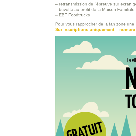
– retransmission de l’épreuve sur écran g
– buvette au profit de la Maison Familiale
– EBF Foodtrucks
Pour vous rapprocher de la fan zone une n
Sur inscriptions uniquement – nombre 