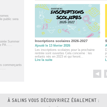
onomes
le public sera
Inscriptions scolaires 2026-2027
S
soirée Summer
se PA…...
Ajouté le 13 février 2026
A
Les inscriptions scolaires pour la prochaine
D
rentrée sont ouvertes Cela concerne : les
p
enfants nés en 2023 et qui feront...
n
Lire la suite
L
les commerçants
a…...
À SALINS VOUS DÉCOUVRIREZ ÉGALEMENT :