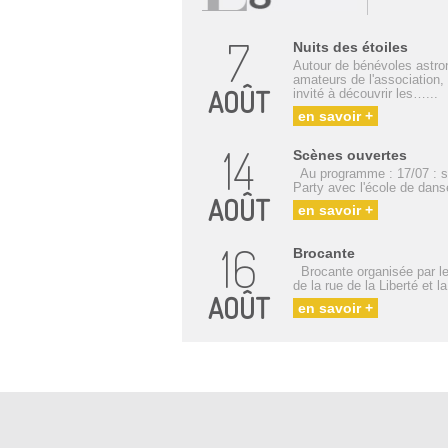
7
Nuits des étoiles
Autour de bénévoles astr
amateurs de l'association, 
AOÛT
invité à découvrir les…...
en savoir +
14
Scènes ouvertes
Au programme : 17/07 : 
Party avec l'école de dan
AOÛT
en savoir +
16
Brocante
Brocante organisée par 
de la rue de la Liberté et l
AOÛT
en savoir +