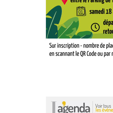
Voir tous
les événe