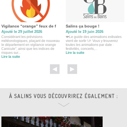
Vigilance “orange” feux de f
Salins ça bouge !
Ajouté le 29 juillet 2026
Ajouté le 19 juin 2026
Considérant les prévisions
📯Le guide des animations estivales
météorologiques, plaçant de nouveau
vient de sortir !🎉 Vous y trouverez
le département en vigilance orange
toutes les animations par date :
Canicule”, ainsi que les indices de
festivités, concerts,...
risques sur...
Lire la suite
Lire la suite
À SALINS VOUS DÉCOUVRIREZ ÉGALEMENT :