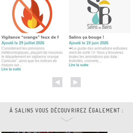
Vigilance “orange” feux de f
Salins ça bouge !
Ajouté le 29 juillet 2026
Ajouté le 19 juin 2026
Considérant les prévisions
📯Le guide des animations estivales
météorologiques, plaçant de nouveau
vient de sortir !🎉 Vous y trouverez
le département en vigilance orange
toutes les animations par date :
Canicule”, ainsi que les indices de
festivités, concerts,...
risques sur...
Lire la suite
Lire la suite
À SALINS VOUS DÉCOUVRIREZ ÉGALEMENT :