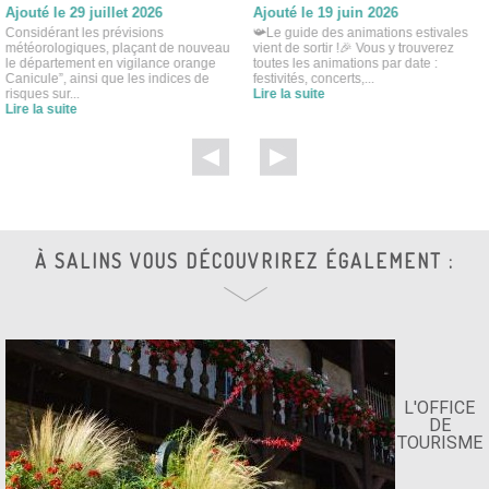
Ajouté le 29 juillet 2026
Ajouté le 19 juin 2026
Considérant les prévisions
📯Le guide des animations estivales
météorologiques, plaçant de nouveau
vient de sortir !🎉 Vous y trouverez
le département en vigilance orange
toutes les animations par date :
Canicule”, ainsi que les indices de
festivités, concerts,...
risques sur...
Lire la suite
Lire la suite
À SALINS VOUS DÉCOUVRIREZ ÉGALEMENT :
L'OFFICE
DE
TOURISME