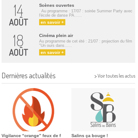
14
Scènes ouvertes
Au programme : 17/07 : soirée Summer Party avec
l'école de danse PA…...
AOÛT
en savoir +
18
Cinéma plein air
Au programme de cet été : 21/07 : projection du film
"Un ours dans…...
AOÛT
en savoir +
Dernières actualités
>
Voir toutes les actus
Vigilance “orange” feux de f
Salins ça bouge !