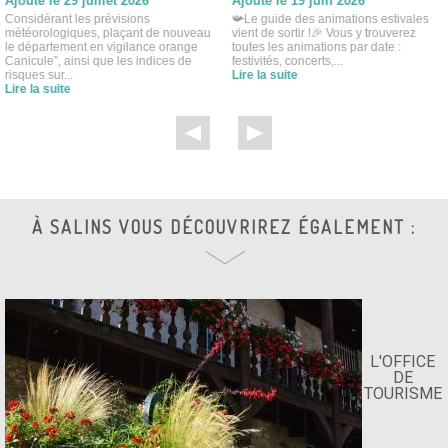
Ajouté le 29 juillet 2026
Ajouté le 19 juin 2026
Considérant les prévisions
📯Le guide des animations estivales
météorologiques, plaçant de nouveau
vient de sortir !🎉 Vous y trouverez
le département en vigilance orange
toutes les animations par date :
Canicule”, ainsi que les indices de
festivités, concerts,...
risques sur...
Lire la suite
Lire la suite
À SALINS VOUS DÉCOUVRIREZ ÉGALEMENT :
L'OFFICE
DE
TOURISME