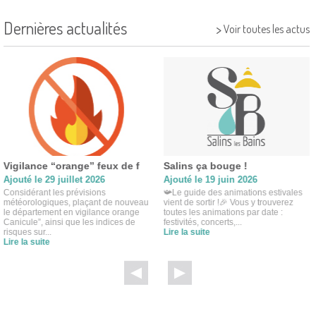
Dernières actualités
>
Voir toutes les actus
Vigilance “orange” feux de f
Salins ça bouge !
Ajouté le 29 juillet 2026
Ajouté le 19 juin 2026
Considérant les prévisions
📯Le guide des animations estivales
météorologiques, plaçant de nouveau
vient de sortir !🎉 Vous y trouverez
le département en vigilance orange
toutes les animations par date :
Canicule”, ainsi que les indices de
festivités, concerts,...
risques sur...
Lire la suite
Lire la suite