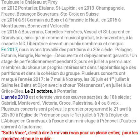
Toulouse le Château et Pirey
en 2012 Pontarlier, Etalans, St-Lupicin ; en 2013 Champagnole,
Frasne, Besançon Bouverans, Ste-Croix en Suisse
en 2014 à St Germain du Bois et à Foncine le Haut ; en 2015 à
Montfaucon, Bonnevent Velloreille
en 2016 à Bouverans, Corcelles-Ferrières, Vesoul et St-Laurent en
Grandvaux, ainsi qu’un moment musical gratuit, le 5 novembre, à la
chapelle N.D. Libératrice devant un public nombreux et conquis.
En 2017
, nous avons travaillé des partitions du 20è siècle : Pologne,
Estonie, Hongrie, Norvège… Découverte et dépaysement garantis ! Un
stage de perfectionnement pendant 3 jours en juillet a permis aux
membres du chœur un progrès intéressant dans l’apprentissage des
partitions et dans la cohésion du groupe. Plusieurs concerts ont
er
marqué l’année 2017 : le 7 mai à Nozeroy, les 30 juin et 1
juillet à
Salins les Bains et Dijon avec le chœur “Résonances”, en juillet à La
Grâce-Dieu.
Le 21 octobre,
à Pontarlier.
L’année 2018
est orientée vers des œuvres sacrées du 18è siècle :
Gabrieli, Monteverdi, Victoria, Croce, Palestrina, à 4 ou 8 voix…
Plusieurs concerts sont prévus, le premier programmé le 21 avril à
20h 30 à l’église de Prémanon puis le 1er juillet à 17h à l’église de
L’Abbaye en Grandvaux à l’issue d’un mini-stage à Prénovel. D’autres
suivront à l’automne.
“Sotto Voce”, c’est à dire à mi-voix mais pour un plaisir entier, pour les
choristes et pour le public.