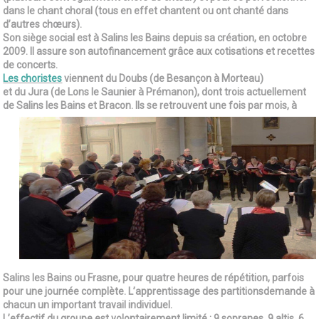
dans le chant choral (tous en effet chantent ou ont chanté dans
d’autres chœurs).
Son siège social est à Salins les Bains depuis sa création, en octobre
2009. Il assure son autofinancement grâce aux cotisations et recettes
de concerts.
Les choristes
viennent du Doubs (de Besançon à Morteau)
et du Jura (de Lons le Saunier à Prémanon), dont trois actuellement
de Salins les Bains et Bracon. Ils se retrouvent une fois par mois,
à
Salins les Bains ou Frasne, pour quatre heures de répétition, parfois
pour une journée complète. L’apprentissage des partitionsdemande à
chacun un important travail individuel.
L’effectif du groupe est volontairement limité : 9 sopranes, 9 altis, 6