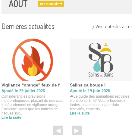
AOÛT
en savoir +
Dernières actualités
>
Voir toutes les actus
Vigilance “orange” feux de f
Salins ça bouge !
Ajouté le 29 juillet 2026
Ajouté le 19 juin 2026
Considérant les prévisions
📯Le guide des animations estivales
météorologiques, plaçant de nouveau
vient de sortir !🎉 Vous y trouverez
le département en vigilance orange
toutes les animations par date :
Canicule”, ainsi que les indices de
festivités, concerts,...
risques sur...
Lire la suite
Lire la suite