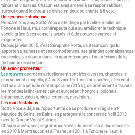
ténors et 6 basses. Chacun est ainsi amené à se responsabiliser,
surtout quand le chœur se divise en deux ou chante à 8 voix.
Une jeunesse studieuse
Pendant cinq ans, Sotto Voce a été dirigé par Eveline Soulier de
Foncine le Haut, musicothérapeute qui a su améliorer la technique
vocale grâce à ses conseils avisés et à des œuvres variées et
exigeantes.
Depuis janvier 2015, c’est Séraphine Porte, de Besançon, qui lui
apporte sa jeunesse et ses compétences, ses grandes connaissances
musicales, sa rigueur dans les apprentissages et sa précision de la
technique de direction.
Un avenir prometteur
Les œuvres
abordées actuellement sont très diverses, chantées le
plus souvent a capella, à 4 ou 8 voix. Profanes ou sacrées, elles vont
du16è s. à la période contemporaine (21è s.), se promènent à travers
les mondes latino-américain et européen : hongrois, polonais,
britannique, yiddish, slave, estonien, norvégien…
Les manifestations
Sotto Voce a déjà eu l’opportunité de se produire en l’église St-
Maurice de Salins les Bains, en partageant le concert de Noël 2013
avec le Groupe Vocal Salinois.
Chaque année, ses programmes variés donnent lieu à des concerts :
en 2010 à Montfaucon et à Frasne ; en 2011 à Foncine le Haut, à