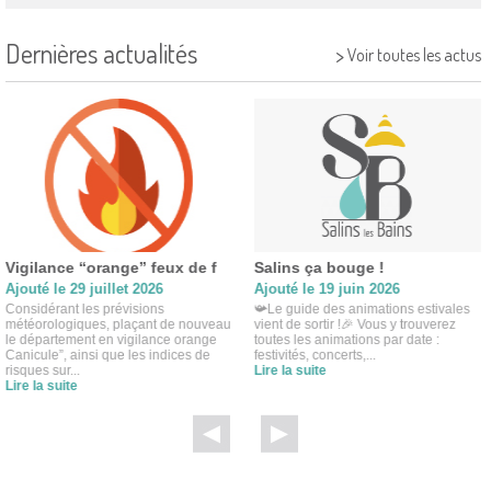
Dernières actualités
>
Voir toutes les actus
Vigilance “orange” feux de f
Salins ça bouge !
Ajouté le 29 juillet 2026
Ajouté le 19 juin 2026
Considérant les prévisions
📯Le guide des animations estivales
météorologiques, plaçant de nouveau
vient de sortir !🎉 Vous y trouverez
le département en vigilance orange
toutes les animations par date :
Canicule”, ainsi que les indices de
festivités, concerts,...
risques sur...
Lire la suite
Lire la suite