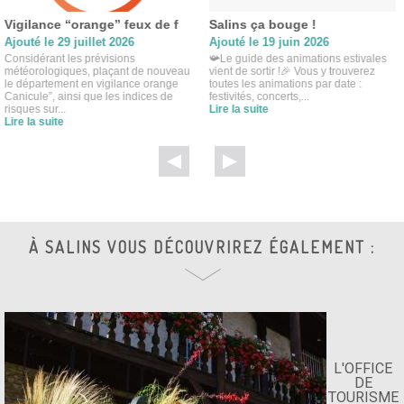
Vigilance “orange” feux de f
Salins ça bouge !
Ajouté le 29 juillet 2026
Ajouté le 19 juin 2026
Considérant les prévisions
📯Le guide des animations estivales
météorologiques, plaçant de nouveau
vient de sortir !🎉 Vous y trouverez
le département en vigilance orange
toutes les animations par date :
Canicule”, ainsi que les indices de
festivités, concerts,...
risques sur...
Lire la suite
Lire la suite
À SALINS VOUS DÉCOUVRIREZ ÉGALEMENT :
L'OFFICE
DE
TOURISME