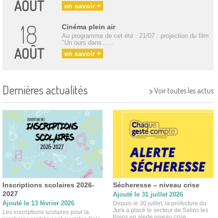
AOÛT
en savoir +
18
Cinéma plein air
Au programme de cet été : 21/07 : projection du film
"Un ours dans…...
AOÛT
en savoir +
Dernières actualités
>
Voir toutes les actus
Inscriptions scolaires 2026-
Sécheresse – niveau crise
2027
Ajouté le 31 juillet 2026
Ajouté le 13 février 2026
Depuis le 30 juillet, la préfecture du
Jura a placé le secteur de Salins les
Les inscriptions scolaires pour la
Bains en alerte niveau crise...