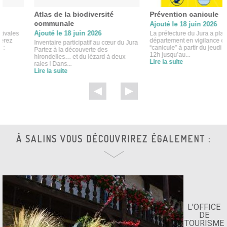
Atlas de la biodiversité
Prévention canicule
communale
Ajouté le 18 juin 2026
Ajouté le 18 juin 2026
La préfecture du Jura a placé notre
département en vigilance orange
Inventaire participatif au cœur du Jura
“canicule” à partir du jeudi 18/06 à
Partez à la découverte des
12h jusqu’au...
hirondelles… et du lézard à deux
Lire la suite
raies ! Dans...
Lire la suite
À SALINS VOUS DÉCOUVRIREZ ÉGALEMENT :
L'OFFICE
DE
TOURISME